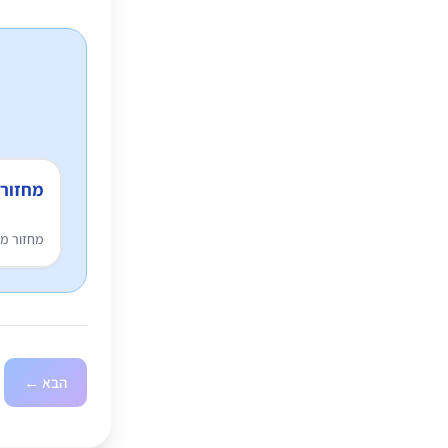
מחזור
מחזור מש
הבא ←